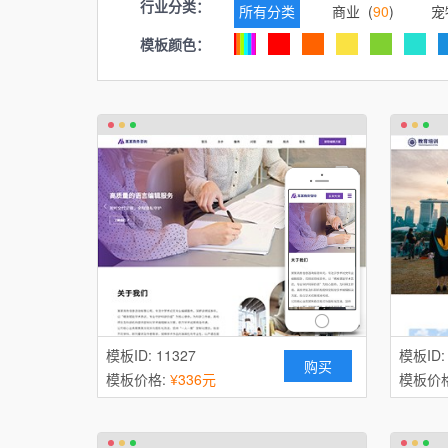
行业分类：
所有分类
商业 (
90
)
宠
模板颜色：
广告 (
71
)
建筑、建材 (
87
)
汽车服务 (
43
)
化工、涂料 
教育、培训 (
85
)
家电 (
37
)
展览、展会 (
43
)
家居、日用
礼品、工艺品 (
24
)
眼镜 (
2
IT科技、软件 (
81
)
珠宝、首
办公用品 (
29
)
摄影、冲印 
模板ID: 11327
安防、监控器材 (
72
)
模板ID:
鞋帽 
购买
模板价格:
¥336元
模板价
钟表 (
30
)
婚礼、婚庆 (
39
)