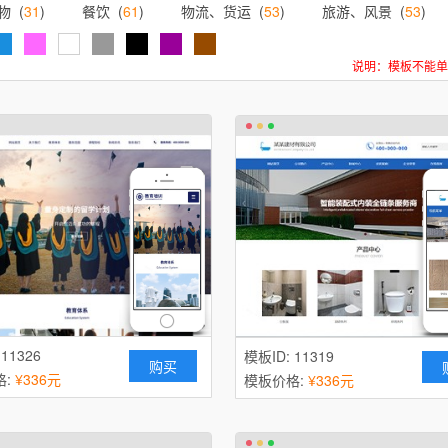
物 (
31
)
餐饮 (
61
)
物流、货运 (
53
)
旅游、风景 (
53
)
拍卖、典当 (
15
)
美容、护肤 (
51
)
文教、书籍 (
9
)
说明：模板不能单
(
59
)
服装 (
46
)
通讯、数码 (
63
)
电脑 (
20
)
文化 (
1
电子、电气 (
82
)
能源、灯具 (
72
)
娱乐、休闲 (
14
)
百货 (
56
)
流行、时尚 (
10
)
金融、投资 (
62
)
鲜花 (
45
)
2
)
五金 (
72
)
酒店 (
35
)
机械、工业制品 (
105
)
仪器
饰 (
40
)
法律、律师 (
61
)
皮具 (
23
)
传媒、广电 (
43
)
(
61
)
印刷、包装 (
55
)
房地产 (
34
)
橡胶、塑料制品 (
50
)
 11326
(
22
)
茶叶 (
48
)
纺织 (
30
)
票务 (
4
)
玩具 (
21
)
模板ID: 11319
购买
格:
¥336元
模板价格:
¥336元
网店 (
133
)
其他 (
27
)
落地页
作品集