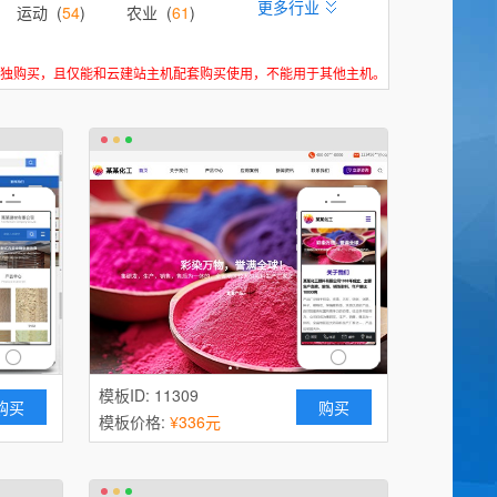
更多行业
运动 (
54
)
农业 (
61
)
酿造、酒类 (
48
)
独购买，且仅能和云建站主机配套购买使用，不能用于其他主机。
7
)
设计、装饰 (
70
)
环保 (
70
)
食品 (
48
)
、仪表 (
59
)
医疗、保健 (
64
)
学校 (
41
)
贸易、出口 (
46
)
模板ID: 11309
购买
购买
模板价格:
¥336元