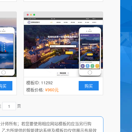
模板ID: 11292
购买
购买
模板价格:
¥960元
往
页
设计师所有；若您要使用相应网站模板的应当另行购
，乙方所提供的智能建站系统及模板均仅供展示布局效