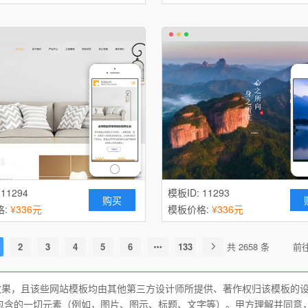
 11294
模板ID: 11293
购买
格:
¥336元
模板价格:
¥336元
2
3
4
5
6
133
共 2658 条
前
果，且该些网站模板均由其他第三方设计师所提供、著作权归该模板的
包含的一切元素（例如，图片、图示、标题、文字等）。甲方理解并同意