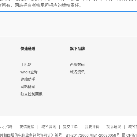
者所有，网站拥有者需承担相应的版权责任。
快速通道
旗下品牌
手机站
西部数码
whois查询
域名资讯
建站助手
网站备案
独立控制面板
人才招聘
|
友情链接
|
域名资讯
|
提交工单
|
我要评价
|
投诉建议
|
域名
和国增值电信业务经营许可证》编号：B1-20172600 川B1-20080058号
蜀ICP备1