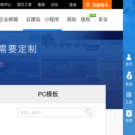
帮助中心
提交工单
备案
论坛
注册有礼
登录
企业邮箱
云建站
·
小程序
商标
·
版权
安全
会员
充值
PC模板
工单
返利