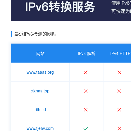
最近IPv6检测的网站
网站
IPv4 解析
IPv4 HTTP
www.taaas.org
cjxnas.top
rith.ltd
www.fjeav.com