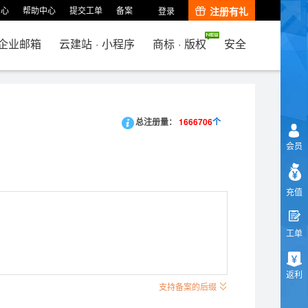
中心
帮助中心
提交工单
备案
注册有礼
登录
企业邮箱
云建站
·
小程序
商标
·
版权
安全
总注册量：
1666706
个
会员
充值
工单
返利
支持备案的后缀