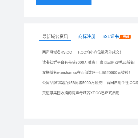
最新域名资讯
商标注册
SSL证书
两声母域名KS.CC、TF.CC均小六位数海外成交！
读书社群平台有书获8000万融资！ 官网启用双拼.cc域名！
双拼域名wanshan.cc在西部数码一口价20000元被秒！
公寓品牌“窝趣”获58同城5000万融资！ 官网启用个性.CC
英迈思集团收购的两声母域名XF.CC已正式启用