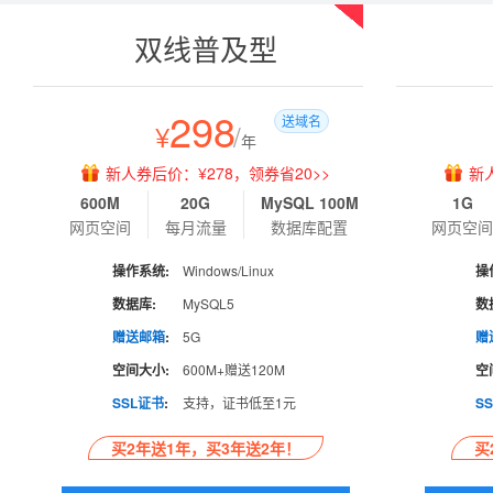
热销
双线普及型
298
送域名
¥
/
年
新人券后价：¥278，领券省20>>
新
600M
20G
MySQL 100M
1G
网页空间
每月流量
数据库配置
网页空
操作系统:
Windows/Linux
操
数据库:
MySQL5
数
赠送邮箱
:
5G
赠
空间大小:
600M+赠送120M
空
SSL证书
:
支持，证书低至1元
S
买2年送1年，买3年送2年！
买