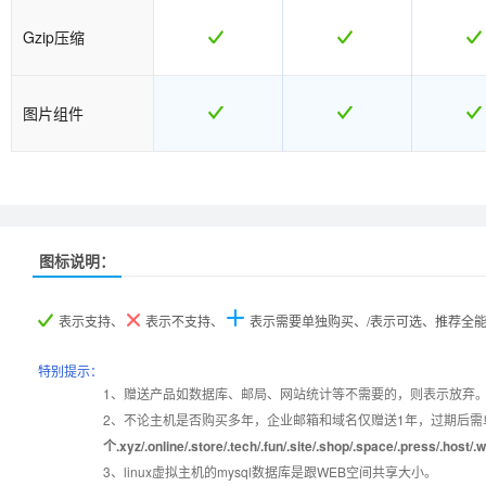
Gzip压缩
图片组件
图标说明：
产品名称
产品名称
双线普及型
双线普及型
双线企业型
双线企业型
双线商
双线商
表示支持、
表示不支持、
表示需要单独购买、/表示可选、推荐全
产品编号
产品编号
B060
B060
B061
B061
B06
B06
特别提示：
1、赠送产品如数据库、邮局、网站统计等不需要的，则表示放弃
2、不论主机是否购买多年，企业邮箱和域名仅赠送1年，过期后需
设置首页
数据定期备份
个.xyz/.online/.store/.tech/.fun/.site/.shop/.space/.pre
3、linux虚拟主机的mysql数据库是跟WEB空间共享大小。