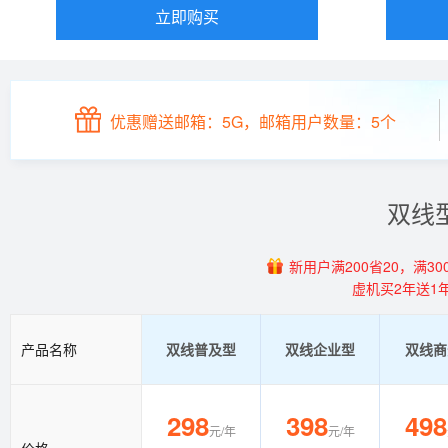
立即购买
优惠赠送邮箱：5G，邮箱用户数量：5个
双线
新用户满200省20，满300
虚机买2年送1
产品名称
双线普及型
双线企业型
双线商
298
398
498
元/年
元/年
价格