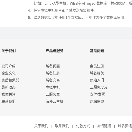
错误页面定义
数据自助恢复
比如：LinuxA型主机，WEB空间+mysql数据库一共=3
4、任何虚拟主机用户都严禁发送垃圾邮件。
5、赠送数据库仅能使用1个数据库，不能作为多个数据库使用！
rar在线压缩
10重安全保障
免费预装软件
万兆防火墙系统
关于我们
产品与服务
常见问题
Urlrewrite
400服务电话
公司介绍
域名优惠
会员注册
企业文化
域名注册
域名相关
资质和荣誉
域名交易
建站入门
7*24小时在线有问
流量分析
最新动态
虚拟主机
云服务/Vps
必答
媒体关注
云服务器
支付/发票
联系我们
海外云主机
网站备案
7*24小时电话技术
访问统计
支持
关于我们
|
联系我们
|
付款方式
|
友情链接
|
域名资讯
日志自助下载