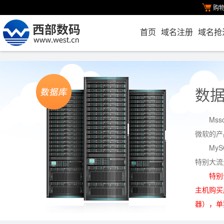
购
首页
域名注册
域名抢
数
Mss
微软的产品
My
特别大流
特别
主机购买
器），单