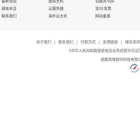
最新动态
虚拟主机
云服务/Vps
媒体关注
云服务器
支付/发票
联系我们
海外云主机
网站备案
关于我们
|
联系我们
|
付款方式
|
友情链接
|
域名资讯
《中华人民共和国增值电信业务经营许可证》编号：B
成都西维数码科技有限