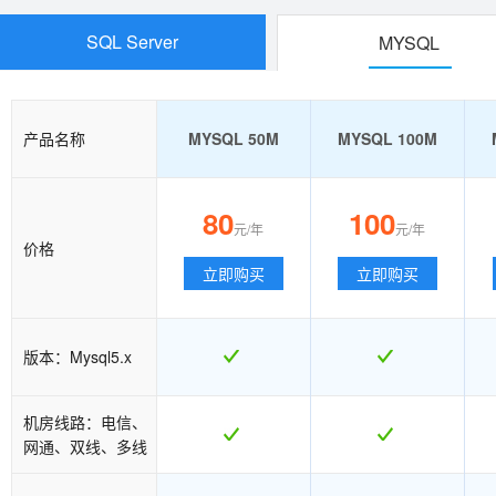
SQL Server
MYSQL
产品名称
产品名称
MSSQL 50M
MYSQL 50M
MSSQL 100M
MYSQL 100M
MSSQL 150M
100
80
200
100
300
元/年
元/年
元/年
元/年
元/年
价格
价格
立即购买
立即购买
立即购买
立即购买
立即购买
版本：
Server2012/2014/
版本：Mysql5.x
2016
机房线路：电信、
在线实时开通
网通、双线、多线