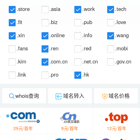
.store
.asia
.work
.tech
.fit
.biz
.pub
.love
.xin
.online
.info
.wang
.fans
.ren
.red
.mobi
.kim
.com.cn
.net.cn
.gov.cn
.link
.pro
.hk
whois查询
域名转入
域名价格
29元/首年
9元/首年
12元/首年