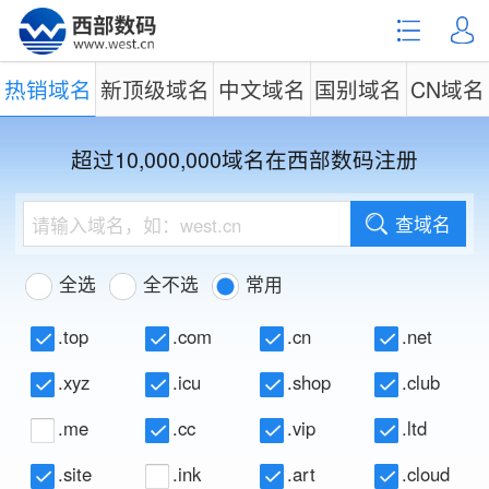
热销域名
新顶级域名
中文域名
国别域名
CN域名
超过10,000,000域名在西部数码注册
查域名
全选
全不选
常用
.top
.com
.cn
.net
.xyz
.icu
.shop
.club
.me
.cc
.vip
.ltd
.site
.ink
.art
.cloud